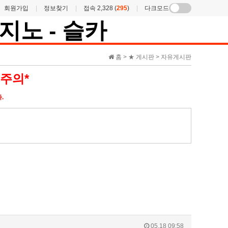
회원가입
정보찾기
접속 2,328 (
295
)
다크모드
홈 > ★ 게시판 > 자유게시판
주의*
.
05.18 09:58