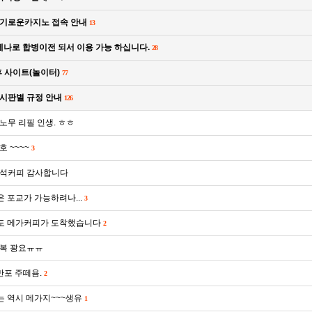
 슬기로운카지노 접속 안내
13
 세나로 합병이전 되서 이용 가능 하십니다.
28
휴 사이트(놀이터)
77
게시판별 규정 안내
126
노무 리필 인생. ㅎㅎ
호 ~~~~
3
석커피 감사합니다
 포교가 가능하려나...
3
도 메가커피가 도착했습니다
2
복 꽝요ㅠㅠ
만포 주떼욤.
2
 역시 메가지~~~생유
1