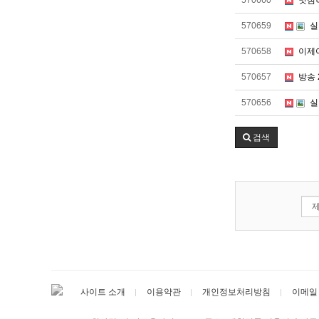
570660
맛점
570659
실
570658
이제
570657
방송 
570656
실
검색
사이트 소개
이용약관
개인정보처리방침
이메일