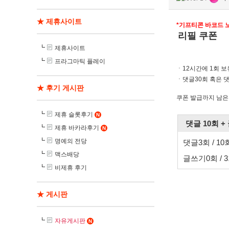
★ 제휴사이트
*기프티콘 바코드 
리필 쿠폰
제휴사이트
프라그마틱 플레이
ㆍ12시간에 1회 보
ㆍ댓글30회 혹은 
★ 후기 게시판
쿠폰 발급까지 남은 
제휴 슬롯후기
N
댓글 10회 +
제휴 바카라후기
N
명예의 전당
댓글
3
회 / 10
맥스배당
글쓰기
0회 / 
비제휴 후기
★ 게시판
자유게시판
N