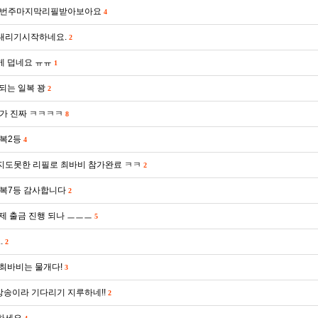
번주마지막리필받아보아요
4
내리기시작하네요.
2
게 덥네요 ㅠㅠ
1
되는 일복 꽝
2
가 진짜 ㅋㅋㅋㅋ
8
복2등
4
지도못한 리필로 최바비 참가완료 ㅋㅋ
2
복7등 감사합니다
2
제 출금 진행 되나 ㅡㅡㅡ
5
.
2
최바비는 물개다!
3
방송이라 기다리기 지루하네!!
2