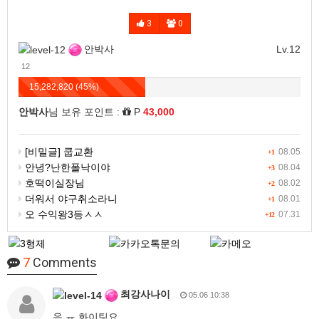
3
0
안박사
Lv.12
12
15,282,820 (45%)
안박사
님 보유 포인트 :
P
43,000
[비밀글] 쿱교환
08.05
+1
안녕?난한폴낙이야
08.04
+3
호떡이실장님
08.02
+2
더워서 야구취소라니
08.01
+1
오 수익왕3등ㅅㅅ
07.31
+12
7
Comments
최강사나이
05.06 10:38
윽 ㅠ 화이팅요