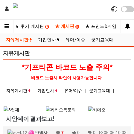
사이트
★ 후기 게시판
★ 게시판
★ 포인트&게임
★
N
N
N
자유게시판
가입인사
유머/이슈
군기교육대
자유게시판
*기프티콘 바코드 노출 주의*
바코드 노출시 타인이 사용가능합니다.
자유게시판
가입인사
유머/이슈
군기교육대
시안데이 결과보고!
안박사
7
0
0
05.06 10:33