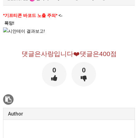
*기프티콘 바코드 노출 주의*
<-
폭망!
댓글은사랑입니다❤️댓글은400점
0
0
Author