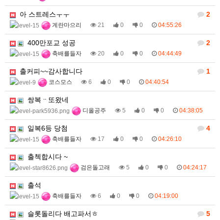
아 스트레스ㅜㅜ
2
계란마으리
21
0
0
04:55:26
400만포교 성공
2
축배를들자
20
0
0
04:44:49
출커피~~감사합니다
1
코스모스
6
0
0
04:40:54
쌍복ᆢ또왔네
디올공주
5
0
0
04:38:05
일복6등 당첨
4
축배를들자
17
0
0
04:26:10
출첵합시다 ~
검은돌고래
5
0
0
04:24:17
출석
축배를들자
6
0
0
04:19:00
슬롯돌리다 배고파서ㅎ
5