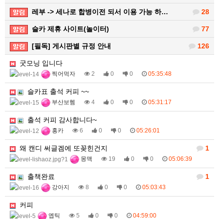
레부 -> 세나로 합병이전 되서 이용 가능 하…
28
슬카 제휴 사이트(놀이터)
77
[필독] 게시판별 규정 안내
126
굿모닝 입니다
찍어먹자
2
0
0
05:35:48
슬카표 출석 커피 ~~
부산보헴
4
0
0
05:31:17
출석 커피 감사합니다~
홍카
6
0
0
05:26:01
왜 캔디 써글겜에 또꽂힌건지
1
몽맥
19
0
0
05:06:39
출책완료
1
강아지
8
0
0
05:03:43
커피
옙틱
5
0
0
04:59:00