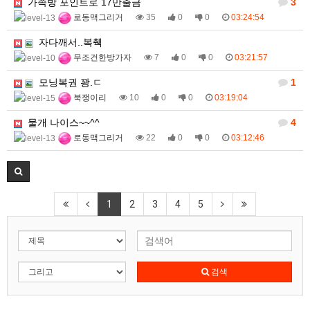
가족방 포인트로 17만출금
3
로동맥그리거
35
0
0
03:24:54
자다깨서..복췍
무조건한방가자
7
0
0
03:21:57
모닝복권 꽝.ㄷ
1
북쟁이리
10
0
0
03:19:04
물개 나이스~~^^
4
로동맥그리거
22
0
0
03:12:46
1
2
3
4
5
검색