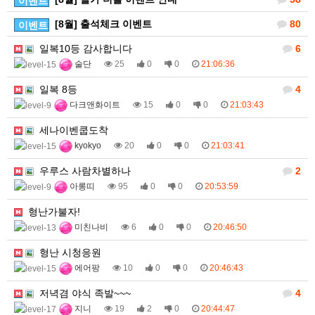
이벤트
[8월] 출석체크 이벤트
80
이벤트
일복10등 감사합니다
6
술단
25
0
0
21:06:36
일복 8등
4
다크앤화이트
15
0
0
21:03:43
세나이벤쿱도착
kyokyo
20
0
0
21:03:41
우루스 사람차별하나
2
아롱띠
95
0
0
20:53:59
형난가불자!
미친나비
6
0
0
20:46:50
형난 시청응원
에어팡
10
0
0
20:46:43
저녁겸 야식 족발~~~
4
지니
19
2
0
20:44:47