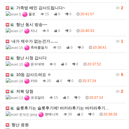
가족방 배민 감사드립니다~
2
폴로
15
0
0
20:41:57
형난 동시 방송~~
지니
8
0
0
20:40:33
내가 제수가 없는건가ㅡㅡ
1
축배를들자
55
0
0
20:38:41
형난 시청 갑시다
운수대박
8
0
0
20:37:52
10등 감사드려요 ㅎ
5
카라
20
0
0
20:37:24
저복 당첨
2
코코알라
15
0
0
20:37:14
슬롯후기는 슬롯후기에! 바카라후기는 바카라후기…
잰매니저
36
2
0
20:36:28
형난 응원