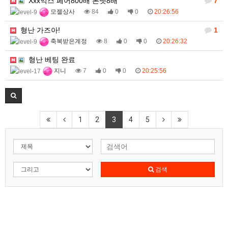
Xxx익스 페어800배 본벳8배
7
모젤상사
84
0
0
20:26:56
형난 가즈아!
1
축복받은계정
8
0
0
20:26:32
형난 베팅 완료
지니
7
0
0
20:25:56
1
2
3
4
5
검색