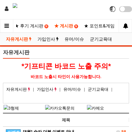
사이트
★ 후기 게시판
★ 게시판
★ 포인트&게임
★
N
N
N
자유게시판
가입인사
유머/이슈
군기교육대
자유게시판
*기프티콘 바코드 노출 주의*
바코드 노출시 타인이 사용가능합니다.
자유게시판
가입인사
유머/이슈
군기교육대
제목
[8월] 슬카 더블 이벤트 안내
58