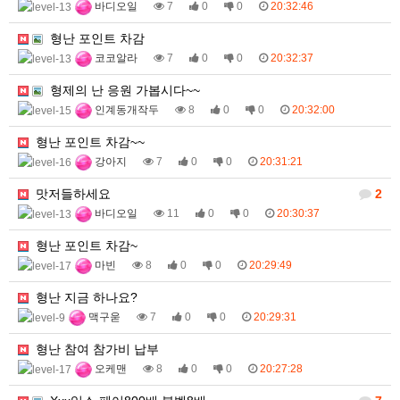
바디오일
7
0
0
20:32:46
형난 포인트 차감
코코알라
7
0
0
20:32:37
형제의 난 응원 가봅시다~~
인계동개작두
8
0
0
20:32:00
형난 포인트 차감~~
강아지
7
0
0
20:31:21
맛저들하세요
2
바디오일
11
0
0
20:30:37
형난 포인트 차감~
마빈
8
0
0
20:29:49
형난 지금 하나요?
맥구욷
7
0
0
20:29:31
형난 참여 참가비 납부
오케맨
8
0
0
20:27:28