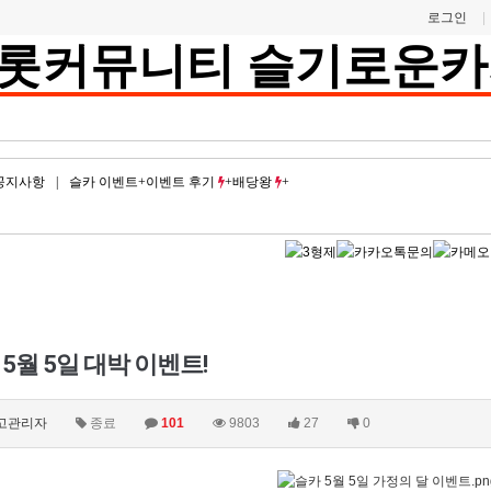
로그인
공지사항
슬카 이벤트
이벤트 후기
배당왕
5월 5일 대박 이벤트!
고관리자
종료
101
9803
27
0