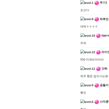
뚜기1
조으다
하루만
대박ㅎㅎㅎㅎ
tiger
우와
라이
550 미쳐뜨아아아
갓짜
와우 행운 잡으시는분
곰돌이
확인
사자쿵