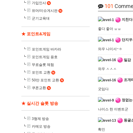
가입인사
N
101
Comme
유머/이슈게시판
N
군기교육대
지친다
좋다 좋아 ㅠㅠ
★ 포인트&게임
단지우
와우 나이서~ㅎ
포인트게임 바카라
포인트게임 용호
밀감
무료슬롯 체험
와우 ㅅㅅㅅ
포인트 교환
N
조개
50만 포인트 교환
N
쿠폰교환
N
굿임다
정없는
★ 실시간 슬롯 방송
나이스 한 이벤트군
3형제 방송
동굴
카메오 방송
확인