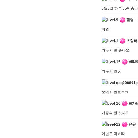
5월5일 하루 55만
힐링
확인
초장해
와우 이벤 좋아요~
콜리
와우 이벤굿
좋네 이벤트ㅎㅎ
최가
가정의 달 갓쨔!!
유유
이벤트 미쵸따