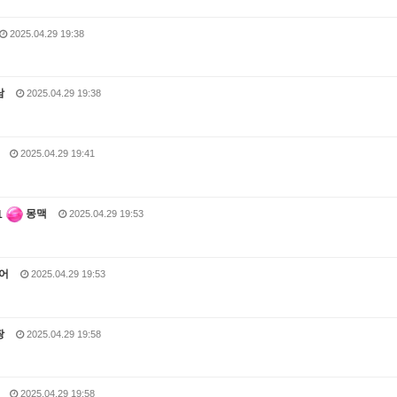
2025.04.29 19:38
남
2025.04.29 19:38
2025.04.29 19:41
몽맥
2025.04.29 19:53
어
2025.04.29 19:53
짱
2025.04.29 19:58
2025.04.29 19:58