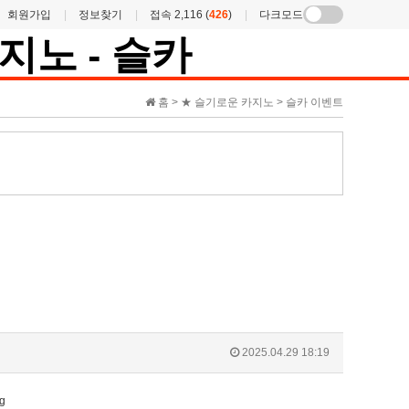
회원가입
정보찾기
접속 2,116 (
426
)
다크모드
홈 > ★ 슬기로운 카지노 > 슬카 이벤트
2025.04.29 18:19