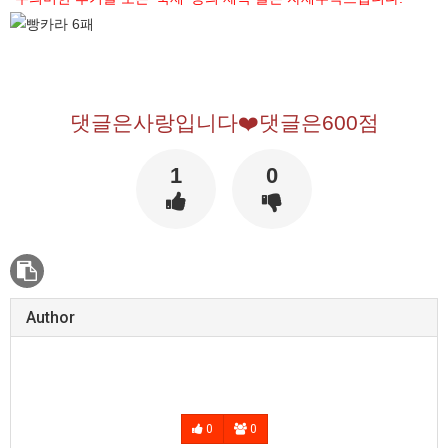
댓글은사랑입니다❤️댓글은600점
1
0
Author
0
0