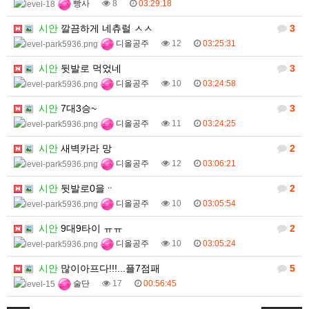
빵사
8
03:29:18
시안
깔끔하게 네츄럴 ㅅㅅ
3
디올공주
12
03:25:31
시안
뒷발로 먹었네
3
디올공주
10
03:24:58
시안
7대3승~
3
디올공주
11
03:24:25
시안
새벽카라 망
2
디올공주
12
03:06:21
시안
뒷발로0을ᆢ
2
디올공주
10
03:05:54
시안
9대9타이 ㅠㅠ
2
디올공주
10
03:05:24
시안
많이아프다!!!...플7점패
5
술단
17
00:56:45