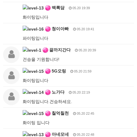
백록담
05.20 19:39
화이팅입니다
청이아빠
05.20 19:41
파이팅입니다
끝까지간다
05.20 20:39
건승을 기원합니다!
5G오링
05.20 21:59
화이팅입니다
노가다
05.20 22:19
화이팅입니다.건승하세요.
칠억칠천
05.20 22:45
화이팅 입니다
아네모네
05.20 22:48