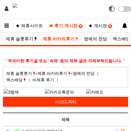
지노
★ 제휴사이트
★ 후기 게시판
★ 게시판
★ 포
N
N
N
제휴 슬롯후기
제휴 바카라후기
명예의 전당
맥스배
"무의미한 후기글 또는 '숙제' 등의 제목 글은 자제부탁드립니다. "
제휴 슬롯후기
제휴 바카라후기
명예의 전당
맥스배당
비제휴 후기
시안(2,306)
제목