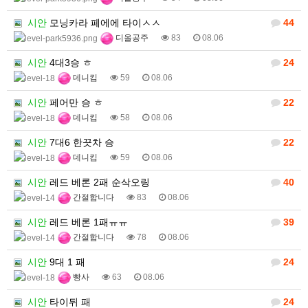
시안
모닝카라 페에에 타이ㅅㅅ
44
디올공주
83
08.06
시안
4대3승 ㅎ
24
데니킴
59
08.06
시안
페어만 승 ㅎ
22
데니킴
58
08.06
시안
7대6 한끗차 승
22
데니킴
59
08.06
시안
레드 베론 2패 순삭오링
40
간절합니다
83
08.06
시안
레드 베론 1패ㅠㅠ
39
간절합니다
78
08.06
시안
9대 1 패
24
빵사
63
08.06
시안
타이뒤 패
24