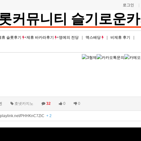
로그인
제휴 슬롯후기
제휴 바카라후기
명예의 전당
맥스배당
비제휴 후기
빈
호넷카지노
32
0
0
replaylink.net/PHHKnC7ZiC
+ 2