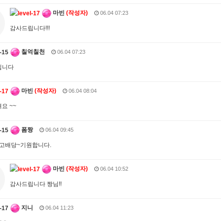
마빈
(작성자)
06.04 07:23
감사드립니다!!!
칠억칠천
06.04 07:23
립니다
마빈
(작성자)
06.04 08:04
요 ~~
폼짱
06.04 09:45
 고배당~기원합니다.
마빈
(작성자)
06.04 10:52
감사드립니다 짱님!!
지니
06.04 11:23