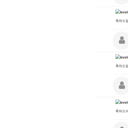
축하드
축하드
축하드