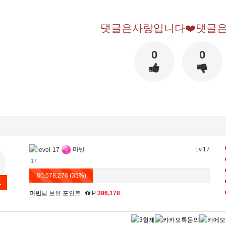
댓글은사랑입니다❤️댓글은
0
0
마빈
Lv.17
17
80,578,276 (35%)
1
마빈
님 보유 포인트 :
P
396,178