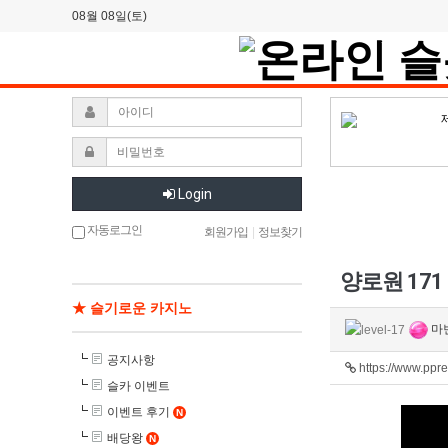
08월 08일(토)
Login
자동로그인
회원가입
|
정보찾기
양로원 171
★ 슬기로운 카지노
마
공지사항
https://www.pp
슬카 이벤트
이벤트 후기
N
배당왕
N