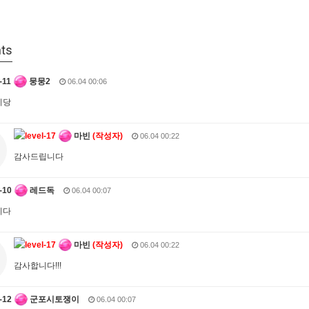
ts
뭉뭉2
06.04 00:06
니당
마빈
(작성자)
06.04 00:22
감사드립니다
레드독
06.04 00:07
니다
마빈
(작성자)
06.04 00:22
감사합니다!!!
군포시토쟁이
06.04 00:07