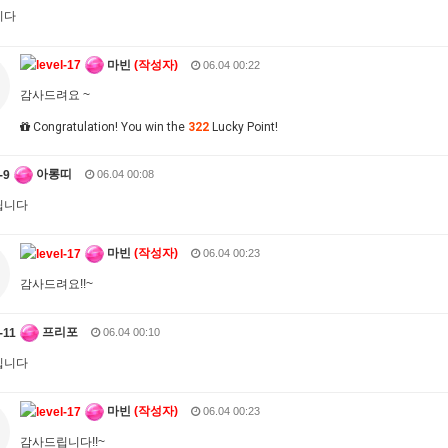
니다
마빈
(작성자)
06.04 00:22
감사드려요 ~
Congratulation! You win the
322
Lucky Point!
아롱띠
06.04 00:08
립니다
마빈
(작성자)
06.04 00:23
감사드려요!!~
프리포
06.04 00:10
입니다
마빈
(작성자)
06.04 00:23
감사드립니다!!~