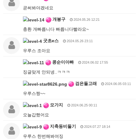
곧써봐야겠네요
개봉구
2024.05.26 12:21
충환 개빠릅니다 빠릅니다빨라요~
굿초e스
2024.05.26 23:11
우루스 조아요
콩순이아빠
2024.06.02 17:55
징글맞게 안되넹..ㅋㅋㅋ
검은돌고래
2024.06.05 03:11
우루스짱~~
모가지
2024.06.25 00:11
오늘갑했어요
지축동비둘기
2024.07.27 18:14
우루스 한번해봐여징