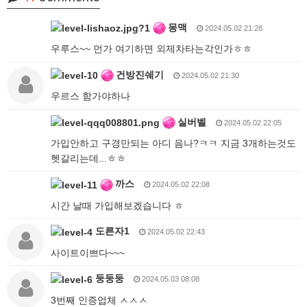
몽맥
2024.05.02 21:28
우루스~~ 먼가 여기하면 외제차타는각인가ㅎㅎ
건방진쉐기
2024.05.02 21:30
우르스 함가야하나
실버벨
2024.05.02 22:05
가입안하고 구경만되는 아디 음나?ㅋㅋ 지금 3개하는것도
헷갈리는데...ㅎㅎ
까스
2024.05.02 22:08
시간 날때 가입해보겠습니다 ㅎ
도른자1
2024.05.02 22:43
사이트이쁘다~~~
둥둥둥
2024.05.03 08:08
3번째 인증업체 ㅅㅅㅅ