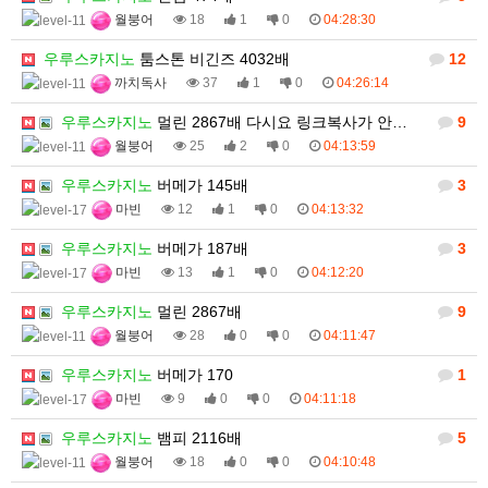
월붕어
18
1
0
04:28:30
우루스카지노
툼스톤 비긴즈 4032배
12
까치독사
37
1
0
04:26:14
우루스카지노
멀린 2867배 다시요 링크복사가 안…
9
월붕어
25
2
0
04:13:59
우루스카지노
버메가 145배
3
마빈
12
1
0
04:13:32
우루스카지노
버메가 187배
3
마빈
13
1
0
04:12:20
우루스카지노
멀린 2867배
9
월붕어
28
0
0
04:11:47
우루스카지노
버메가 170
1
마빈
9
0
0
04:11:18
우루스카지노
뱀피 2116배
5
월붕어
18
0
0
04:10:48