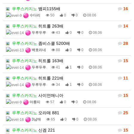
우루스카지노
뱀피1155배
16
수다리
50
0
0
08.06
우루스카지노
히트롤 263배
14
두루두루
43
0
0
08.06
우루스카지노
좀비스쿨 5200배
28
백호라네
88
0
0
08.06
우루스카지노
히트롤 163배
15
두루두루
41
1
0
08.06
우루스카지노
히트롤 221배
11
두루두루
34
1
0
08.06
우루스카지노
사이언매니아
15
아롱띠
57
0
0
08.06
우루스카지노
오라매 881
25
3남매
65
0
0
08.06
우루스카지노
신겜 221
15